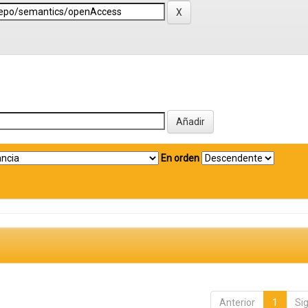
En orden
Anterior
1
Si