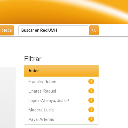
lioteca
Filtrar
Autor
Francés, Rubén
1
Linares, Raquel
1
López-Atalaya, José P.
1
Madero, Lucía
1
Payá, Artemio
1