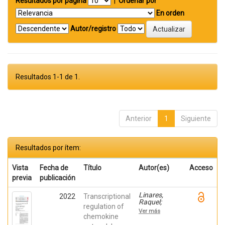
Resultados por página
|
Ordenar por
En orden
Autor/registro
Resultados 1-1 de 1.
Anterior
1
Siguiente
Resultados por ítem:
Vista
Fecha de
Título
Autor(es)
Acceso
previa
publicación
Linares,
2022
Transcriptional
Raquel;
regulation of
Gutiérrez,
Ver más
Ana;
chemokine
Márquez-