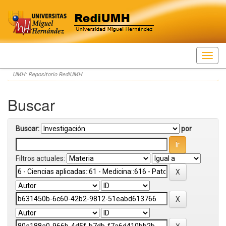
Skip
UMH: Repositorio RediUMH
navigation
Buscar
Buscar:
por
Filtros actuales: