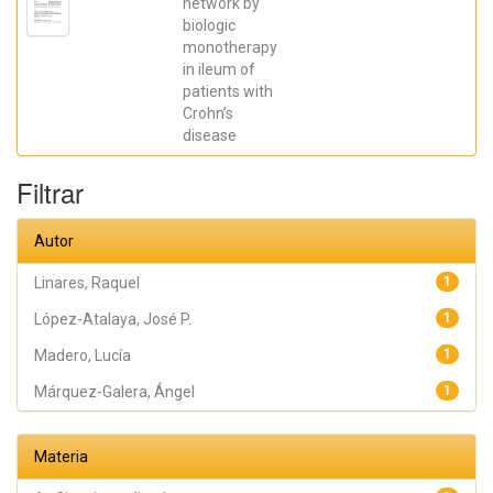
network by
Galera, Ángel;
biologic
Caparrós,
Esther;
monotherapy
Aparicio,
in ileum of
José R.;
Madero,
patients with
Lucía; Payá,
Crohn’s
Artemio;
López-
disease
Atalaya, José
P.; Francés,
Rubén
Filtrar
Autor
Linares, Raquel
1
López-Atalaya, José P.
1
Madero, Lucía
1
Márquez-Galera, Ángel
1
Materia