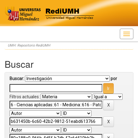
Skip
UMH: Repositorio RediUMH
navigation
Buscar
Buscar:
por
Filtros actuales: