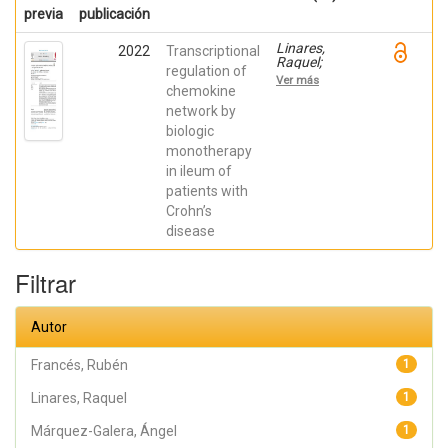
previa
publicación
Linares,
2022
Transcriptional
Raquel;
regulation of
Gutiérrez,
Ver más
Ana;
chemokine
Márquez-
network by
Galera, Ángel;
biologic
Caparrós,
Esther;
monotherapy
Aparicio,
in ileum of
José R.;
Madero,
patients with
Lucía; Payá,
Crohn’s
Artemio;
López-
disease
Atalaya, José
P.; Francés,
Rubén
Filtrar
Autor
Francés, Rubén
1
Linares, Raquel
1
Márquez-Galera, Ángel
1