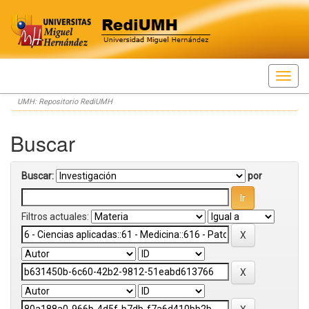
Skip
UMH: Repositorio RediUMH
navigation
Buscar
Buscar:
por
Filtros actuales: