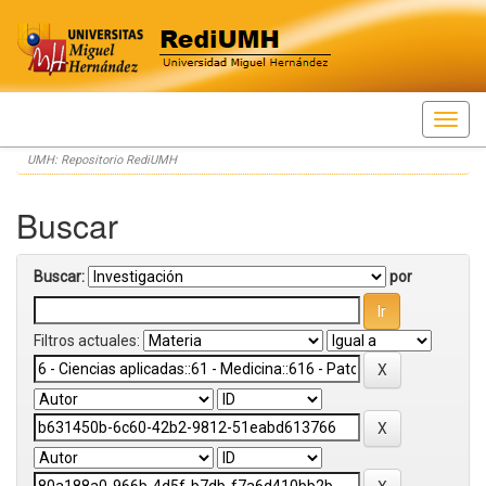
Skip
UMH: Repositorio RediUMH
navigation
Buscar
Buscar:
por
Filtros actuales: