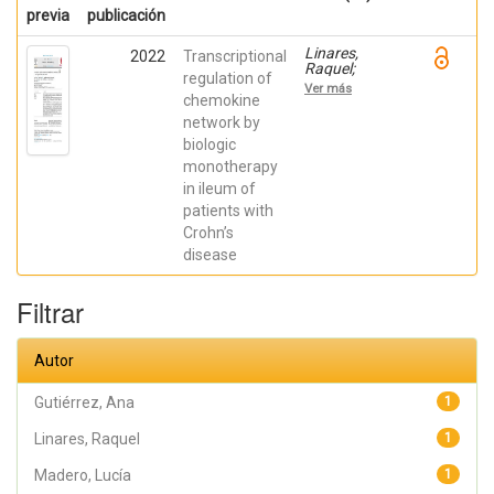
previa
publicación
Linares,
2022
Transcriptional
Raquel;
regulation of
Gutiérrez,
Ver más
Ana;
chemokine
Márquez-
network by
Galera, Ángel;
biologic
Caparrós,
Esther;
monotherapy
Aparicio,
in ileum of
José R.;
Madero,
patients with
Lucía; Payá,
Crohn’s
Artemio;
López-
disease
Atalaya, José
P.; Francés,
Rubén
Filtrar
Autor
Gutiérrez, Ana
1
Linares, Raquel
1
Madero, Lucía
1