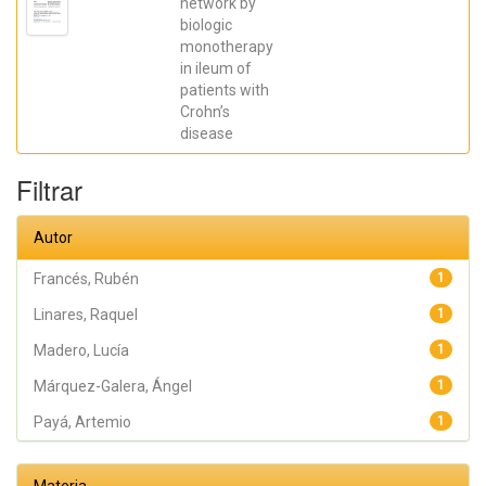
network by
Galera, Ángel;
biologic
Caparrós,
Esther;
monotherapy
Aparicio,
in ileum of
José R.;
Madero,
patients with
Lucía; Payá,
Crohn’s
Artemio;
López-
disease
Atalaya, José
P.; Francés,
Rubén
Filtrar
Autor
Francés, Rubén
1
Linares, Raquel
1
Madero, Lucía
1
Márquez-Galera, Ángel
1
Payá, Artemio
1