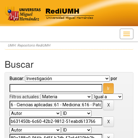
Skip
UMH: Repositorio RediUMH
navigation
Buscar
Buscar:
por
Filtros actuales: