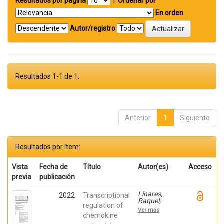
Resultados por página
|
Ordenar por
En orden
Autor/registro
Resultados 1-1 de 1.
Anterior
1
Siguiente
Resultados por ítem:
Vista
Fecha de
Título
Autor(es)
Acceso
previa
publicación
Linares,
2022
Transcriptional
Raquel;
regulation of
Gutiérrez,
Ver más
Ana;
chemokine
Márquez-