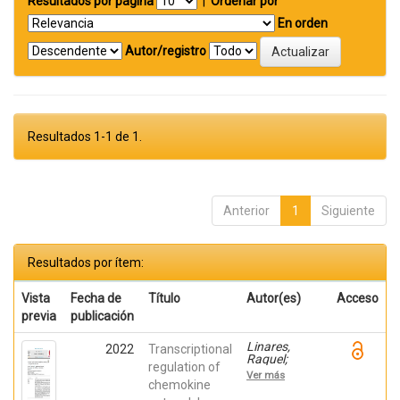
Resultados por página
|
Ordenar por
En orden
Autor/registro
Resultados 1-1 de 1.
Anterior
1
Siguiente
Resultados por ítem:
Vista
Fecha de
Título
Autor(es)
Acceso
previa
publicación
Linares,
2022
Transcriptional
Raquel;
regulation of
Gutiérrez,
Ver más
Ana;
chemokine
Márquez-