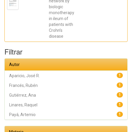
network by
Galera, Ángel;
biologic
Caparrós,
Esther;
monotherapy
Aparicio,
in ileum of
José R.;
Madero,
patients with
Lucía; Payá,
Crohn’s
Artemio;
López-
disease
Atalaya, José
P.; Francés,
Rubén
Filtrar
Autor
Aparicio, José R.
1
Francés, Rubén
1
Gutiérrez, Ana
1
Linares, Raquel
1
Payá, Artemio
1