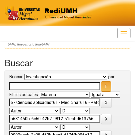
Skip
UMH: Repositorio RediUMH
navigation
Buscar
Buscar:
por
Filtros actuales: