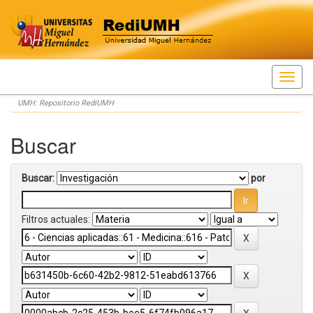
Skip
UMH: Repositorio RediUMH
navigation
Buscar
Buscar:
por
Filtros actuales: