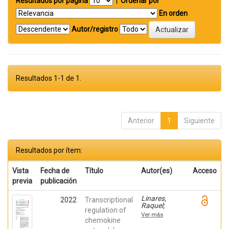
Resultados por página
|
Ordenar por
En orden
Autor/registro
Resultados 1-1 de 1.
Anterior
1
Siguiente
Resultados por ítem:
Vista
Fecha de
Título
Autor(es)
Acceso
previa
publicación
Linares,
2022
Transcriptional
Raquel;
regulation of
Gutiérrez,
Ver más
Ana;
chemokine
Márquez-