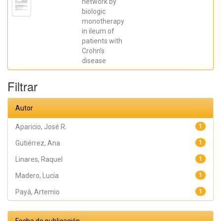
network by
Galera, Ángel;
biologic
Caparrós,
Esther;
monotherapy
Aparicio,
in ileum of
José R.;
Madero,
patients with
Lucía; Payá,
Crohn’s
Artemio;
López-
disease
Atalaya, José
P.; Francés,
Rubén
Filtrar
Autor
Aparicio, José R.
1
Gutiérrez, Ana
1
Linares, Raquel
1
Madero, Lucía
1
Payá, Artemio
1