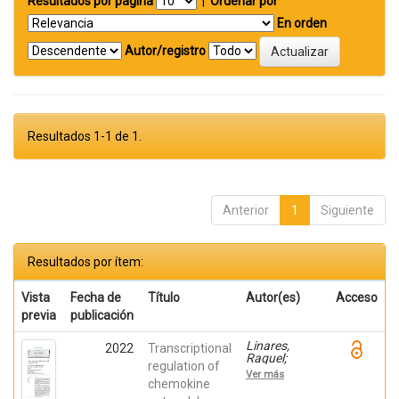
Resultados por página
|
Ordenar por
En orden
Autor/registro
Resultados 1-1 de 1.
Anterior
1
Siguiente
Resultados por ítem:
Vista
Fecha de
Título
Autor(es)
Acceso
previa
publicación
Linares,
2022
Transcriptional
Raquel;
regulation of
Gutiérrez,
Ver más
Ana;
chemokine
Márquez-