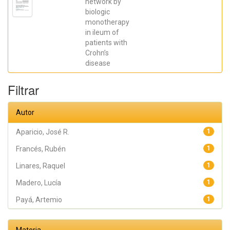
network by
Galera, Ángel;
biologic
Caparrós,
Esther;
monotherapy
Aparicio,
in ileum of
José R.;
Madero,
patients with
Lucía; Payá,
Crohn’s
Artemio;
López-
disease
Atalaya, José
P.; Francés,
Rubén
Filtrar
Autor
Aparicio, José R.
1
Francés, Rubén
1
Linares, Raquel
1
Madero, Lucía
1
Payá, Artemio
1