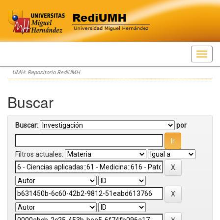
Skip
UMH: Repositorio RediUMH
navigation
Buscar
Buscar:
por
Filtros actuales: