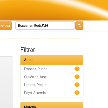
lioteca
Filtrar
Autor
Francés, Rubén
1
Gutiérrez, Ana
1
Linares, Raquel
1
Payá, Artemio
1
Materia