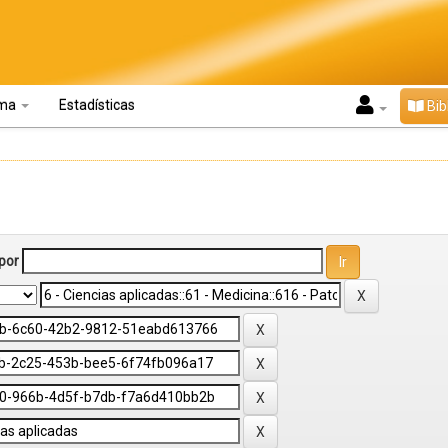
oma
Estadísticas
Bib
por