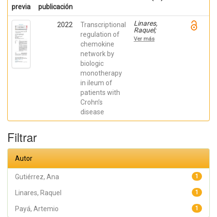
previa
publicación
Linares,
2022
Transcriptional
Raquel;
regulation of
Gutiérrez,
Ver más
Ana;
chemokine
Márquez-
network by
Galera, Ángel;
biologic
Caparrós,
Esther;
monotherapy
Aparicio,
in ileum of
José R.;
Madero,
patients with
Lucía; Payá,
Crohn’s
Artemio;
López-
disease
Atalaya, José
P.; Francés,
Rubén
Filtrar
Autor
Gutiérrez, Ana
1
Linares, Raquel
1
Payá, Artemio
1