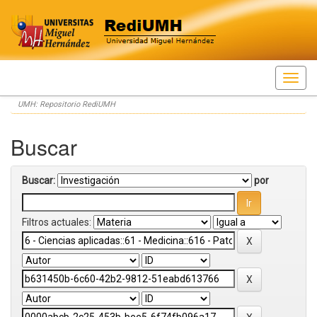
Skip
UMH: Repositorio RediUMH
navigation
Buscar
Buscar:
por
Filtros actuales: