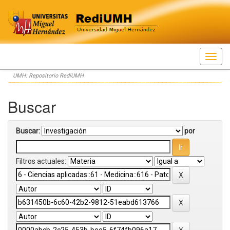
Skip
UMH: Repositorio RediUMH
navigation
Buscar
Buscar:
por
Filtros actuales: