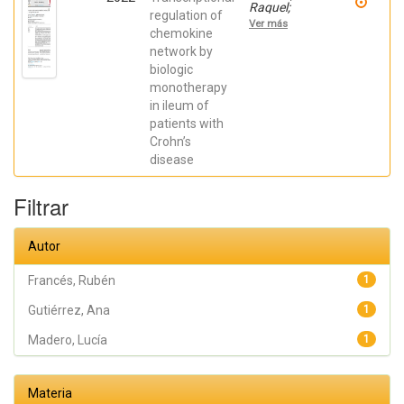
Raquel;
regulation of
Gutiérrez,
Ver más
Ana;
chemokine
Márquez-
network by
Galera, Ángel;
biologic
Caparrós,
Esther;
monotherapy
Aparicio,
in ileum of
José R.;
Madero,
patients with
Lucía; Payá,
Crohn’s
Artemio;
López-
disease
Atalaya, José
P.; Francés,
Rubén
Filtrar
Autor
Francés, Rubén
1
Gutiérrez, Ana
1
Madero, Lucía
1
Materia