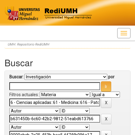
Skip
UMH: Repositorio RediUMH
navigation
Buscar
Buscar:
por
Filtros actuales: