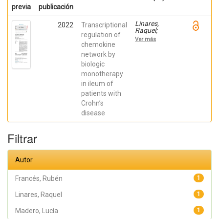
previa
publicación
Linares,
2022
Transcriptional
Raquel;
regulation of
Gutiérrez,
Ver más
Ana;
chemokine
Márquez-
network by
Galera, Ángel;
biologic
Caparrós,
Esther;
monotherapy
Aparicio,
in ileum of
José R.;
Madero,
patients with
Lucía; Payá,
Crohn’s
Artemio;
López-
disease
Atalaya, José
P.; Francés,
Rubén
Filtrar
Autor
Francés, Rubén
1
Linares, Raquel
1
Madero, Lucía
1