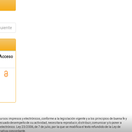
guiente
Acceso
ecursos impresos y electrónicos, conforme a la legislación vigente y a los principios de buena fe y
decuado desempeño de su actividad, necesitara reproducir, distribuir, comunicar y/o poner a
ectrónico. Ley 23/2006, de 7 de julio, por la que se modifica el texto refundido de la Ley de
rmativa concordante.