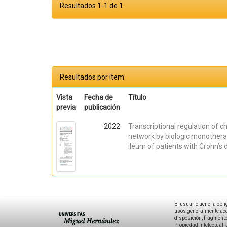
Resultados 1-1 de 1.
Resultados por ítem:
Vista
Fecha de
Título
previa
publicación
2022
Transcriptional regulation of 
network by biologic monothera
ileum of patients with Crohn’s 
El usuario tiene la obl
usos generalmente acep
disposición, fragmentos
Propiedad Intelectual, 