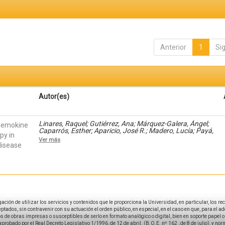
Anterior
1
Si
Autor(es)
Linares, Raquel; Gutiérrez, Ana; Márquez-Galera, Ángel;
chemokine
Caparrós, Esther; Aparicio, José R.; Madero, Lucía; Payá,
py in
Artemio; López-Atalaya, José P.; Francés, Rubén
Ver más
disease
igación de utilizar los servicios y contenidos que le proporciona la Universidad, en particular, los r
tados, sin contravenir con su actuación el orden público, en especial, en el caso en que, para el a
 de obras impresas o susceptibles de serlo en formato analógico o digital, bien en soporte papel o el
aprobado por el Real Decreto Legislativo 1/1996, de 12 de abril. (B.O.E. nº 162 , de 8 de julio), y no