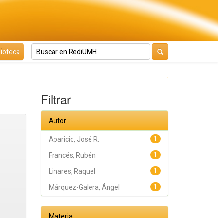
lioteca
Filtrar
Autor
Aparicio, José R.
1
Francés, Rubén
1
Linares, Raquel
1
Márquez-Galera, Ángel
1
Materia