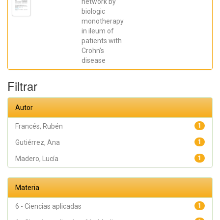
network by
Galera, Ángel;
biologic
Caparrós,
Esther;
monotherapy
Aparicio,
in ileum of
José R.;
Madero,
patients with
Lucía; Payá,
Crohn’s
Artemio;
López-
disease
Atalaya, José
P.; Francés,
Rubén
Filtrar
Autor
Francés, Rubén
1
Gutiérrez, Ana
1
Madero, Lucía
1
Materia
6 - Ciencias aplicadas
1