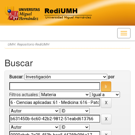
Skip
UMH: Repositorio RediUMH
navigation
Buscar
Buscar:
por
Filtros actuales: