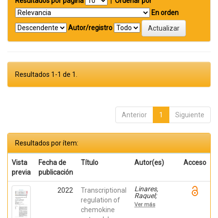
Resultados por página
|
Ordenar por
En orden
Autor/registro
Resultados 1-1 de 1.
Anterior
1
Siguiente
Resultados por ítem:
Vista
Fecha de
Título
Autor(es)
Acceso
previa
publicación
Linares,
2022
Transcriptional
Raquel;
regulation of
Gutiérrez,
Ver más
Ana;
chemokine
Márquez-