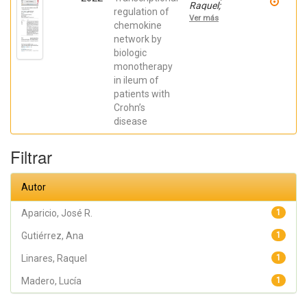
Raquel;
regulation of
Gutiérrez,
Ver más
Ana;
chemokine
Márquez-
network by
Galera, Ángel;
biologic
Caparrós,
Esther;
monotherapy
Aparicio,
in ileum of
José R.;
Madero,
patients with
Lucía; Payá,
Crohn’s
Artemio;
López-
disease
Atalaya, José
P.; Francés,
Rubén
Filtrar
Autor
Aparicio, José R.
1
Gutiérrez, Ana
1
Linares, Raquel
1
Madero, Lucía
1