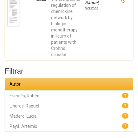
Raquel;
regulation of
Gutiérrez,
Ver más
Ana;
chemokine
Márquez-
network by
Galera, Ángel;
biologic
Caparrós,
Esther;
monotherapy
Aparicio,
in ileum of
José R.;
Madero,
patients with
Lucía; Payá,
Crohn’s
Artemio;
López-
disease
Atalaya, José
P.; Francés,
Rubén
Filtrar
Autor
Francés, Rubén
1
Linares, Raquel
1
Madero, Lucía
1
Payá, Artemio
1