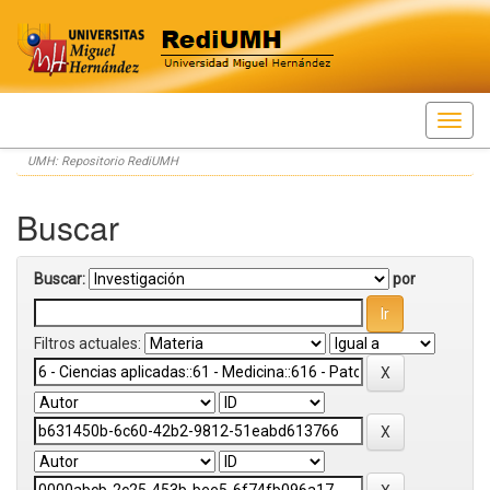
Skip
UMH: Repositorio RediUMH
navigation
Buscar
Buscar:
por
Filtros actuales: