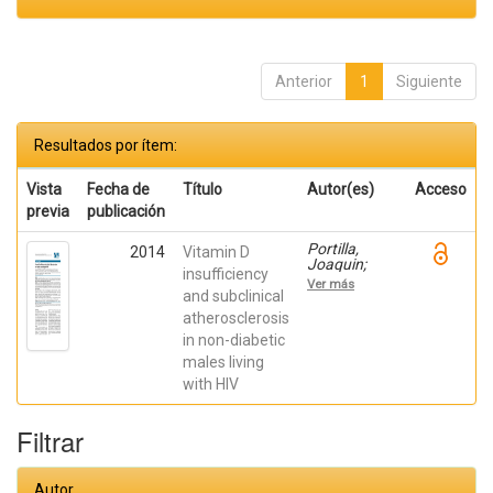
Anterior
1
Siguiente
Resultados por ítem:
Vista
Fecha de
Título
Autor(es)
Acceso
previa
publicación
Portilla,
2014
Vitamin D
Joaquin;
insufficiency
Moreno-
Ver más
Pérez, Oscar;
and subclinical
Serna-
atherosclerosis
Candel,
in non-diabetic
Carmen;
Escoín,
males living
Corina;
with HIV
ALFAYATE;
Reus, Sergio;
Merino,
Filtrar
Esperanza;
Boix, Vicente;
Giner, Livia;
Sánchez-
Autor