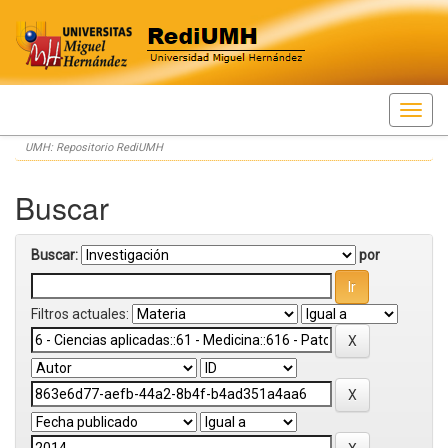
Skip
UMH: Repositorio RediUMH
navigation
Buscar
Buscar:
por
Filtros actuales: