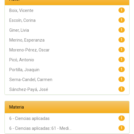
Payá, José;
Picó, Antonio
Boix, Vicente
1
Escoín, Corina
1
Giner, Livia
1
Merino, Esperanza
1
Moreno-Pérez, Oscar
1
Picó, Antonio
1
Portilla, Joaquin
1
Serna-Candel, Carmen
1
Sánchez-Payá, José
1
Materia
6 - Ciencias aplicadas
1
6 - Ciencias aplicadas::61 - Medi...
1