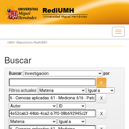
Skip
UMH: Repositorio RediUMH
navigation
Buscar
Buscar:
por
Filtros actuales: