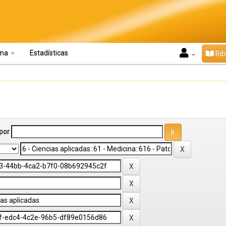
oma
Estadísticas
Bib
por