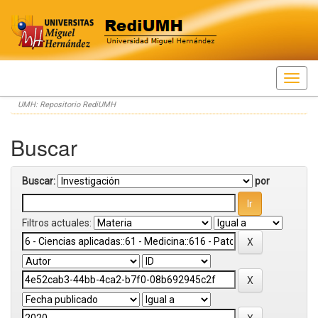
Skip
UMH: Repositorio RediUMH
navigation
Buscar
Buscar:
por
Filtros actuales: