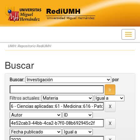
Skip
UMH: Repositorio RediUMH
navigation
Buscar
Buscar:
por
Filtros actuales: