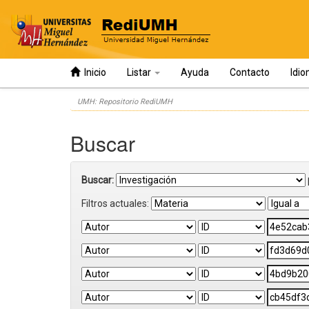
Inicio
Listar
Ayuda
Contacto
Idi
Skip
UMH: Repositorio RediUMH
navigation
Buscar
Buscar:
Filtros actuales: