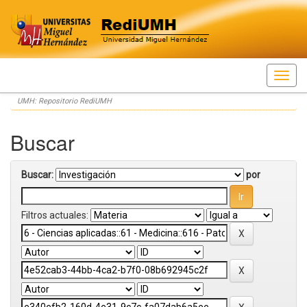
Skip
UMH: Repositorio RediUMH
navigation
Buscar
Buscar:
por
Filtros actuales: