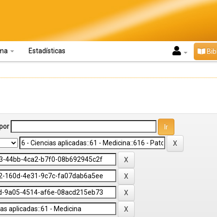
oma
Estadísticas
Bib
por