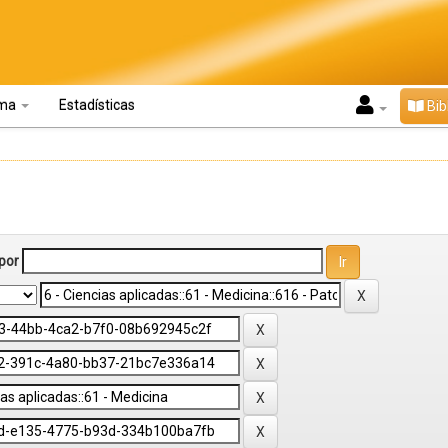
oma
Estadísticas
Bib
por