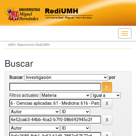
Skip
UMH: Repositorio RediUMH
navigation
Buscar
Buscar:
por
Filtros actuales: