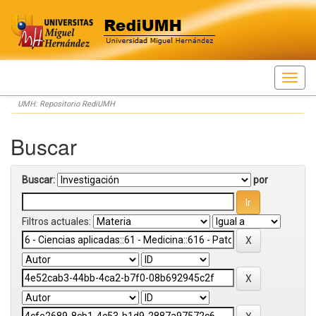
Skip
UMH: Repositorio RediUMH
navigation
Buscar
Buscar:
por
Filtros actuales: