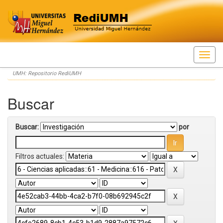
Skip
UMH: Repositorio RediUMH
navigation
Buscar
Buscar:
por
Filtros actuales: