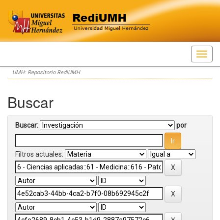
Skip
UMH: Repositorio RediUMH
navigation
Buscar
Buscar:
por
Filtros actuales: