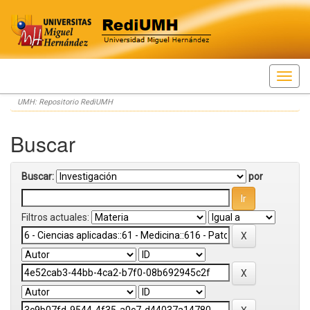
Skip
UMH: Repositorio RediUMH
navigation
Buscar
Buscar:
por
Filtros actuales: