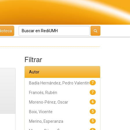
lioteca
Filtrar
Autor
Badía Hernández, Pedro Valentín
7
Francés, Rubén
7
Moreno-Pérez, Oscar
6
Boix, Vicente
5
Merino, Esperanza
5