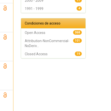
2000 - 2009
11
1991 - 1999
4
Condiciones de acceso
Open Access
368
Attribution-NonCommercial-
101
NoDeriv...
Closed Access
19