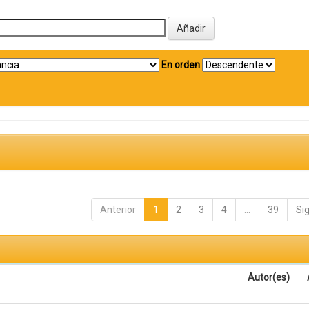
En orden
Anterior
1
2
3
4
...
39
Si
Autor(es)