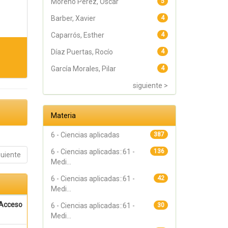
Moreno Pérez, Óscar
5
Barber, Xavier
4
Caparrós, Esther
4
Díaz Puertas, Rocío
4
García Morales, Pilar
4
siguiente >
Materia
6 - Ciencias aplicadas
387
6 - Ciencias aplicadas::61 -
136
guiente
Medi...
6 - Ciencias aplicadas::61 -
42
Medi...
Acceso
6 - Ciencias aplicadas::61 -
30
Medi...