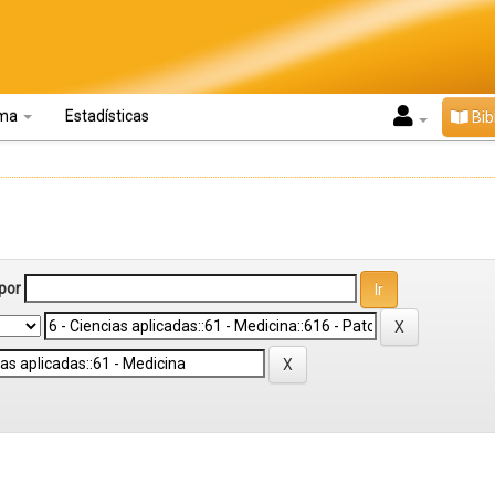
oma
Estadísticas
Bib
por