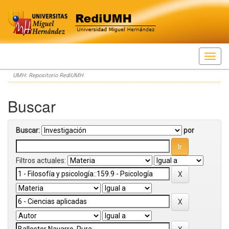
Skip
UMH: Repositorio RediUMH
navigation
Buscar
Buscar:
por
Filtros actuales: