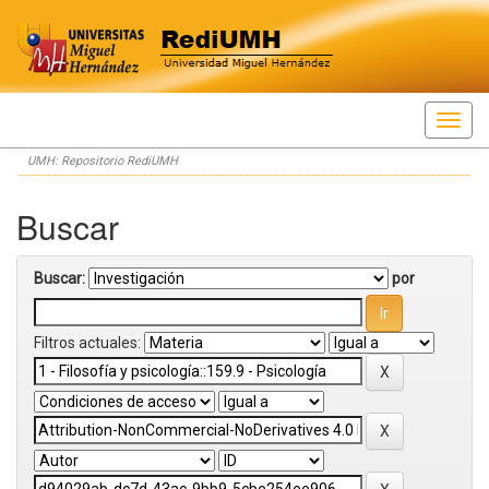
Skip
UMH: Repositorio RediUMH
navigation
Buscar
Buscar:
por
Filtros actuales: