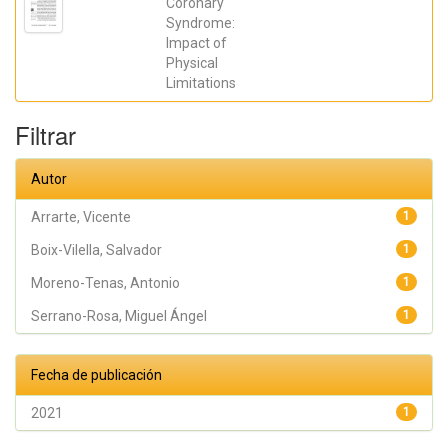
Coronary
Eva; Giglio,
Syndrome:
Cristina; Boix-
Vilella,
Impact of
Salvador;
Physical
Moreno-Tenas,
Antonio;
Limitations
Arrarte,
Vicente
Filtrar
Autor
Arrarte, Vicente
1
Boix-Vilella, Salvador
1
Moreno-Tenas, Antonio
1
Serrano-Rosa, Miguel Ángel
1
Fecha de publicación
2021
1