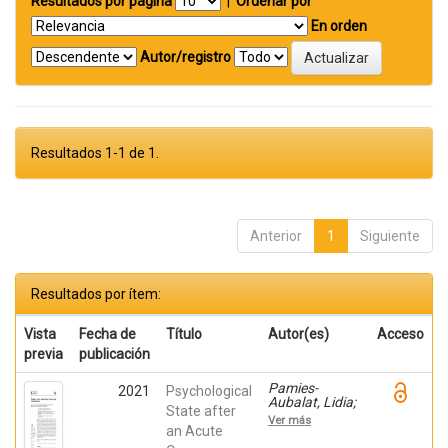
Resultados por página
|
Ordenar por
En orden
Autor/registro
Resultados 1-1 de 1.
Anterior
1
Siguiente
Resultados por ítem:
Vista
Fecha de
Título
Autor(es)
Acceso
previa
publicación
Pamies-
2021
Psychological
Aubalat, Lidia;
State after
Serrano-Rosa,
Ver más
Miguel Ángel;
an Acute
León-Zarceño,