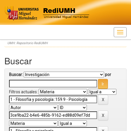
Skip
UMH: Repositorio RediUMH
navigation
Buscar
Buscar:
por
Filtros actuales: