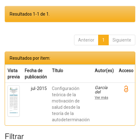
Resultados 1-1 de 1.
Anterior
1
Siguiente
Resultados por ítem:
Vista
Fecha de
Título
Autor(es)
Acceso
previa
publicación
García
jul-2015
Configuración
del
teórica de la
Castillo,
Ver más
Jose A.;
motivación de
García
salud desde la
del
teoría de la
Castillo-
López,
autodeterminación
Álvaro;
López-
Sánchez,
Filtrar
Carmen;