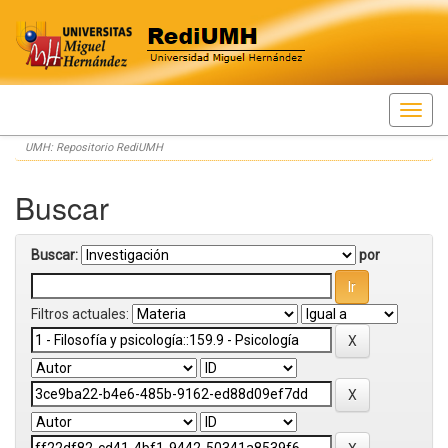
Skip
UMH: Repositorio RediUMH
navigation
Buscar
Buscar:
por
Filtros actuales: