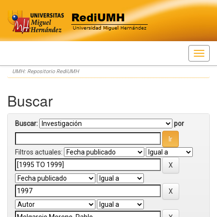
Skip
UMH: Repositorio RediUMH
navigation
Buscar
Buscar:
por
Filtros actuales: