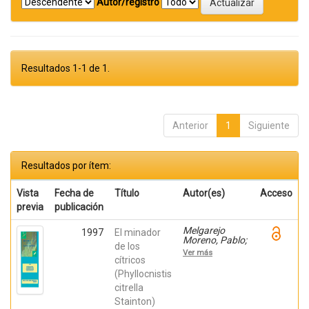
Autor/registro
Resultados 1-1 de 1.
Anterior
1
Siguiente
Resultados por ítem:
Vista
Fecha de
Título
Autor(es)
Acceso
previa
publicación
Melgarejo
1997
El minador
Moreno, Pablo;
de los
Martinez
Ver más
Nicolas, Juan
cítricos
Jose;
(Phyllocnistis
Hernández,
citrella
Francisca;
Martínez
Stainton)
Canales,