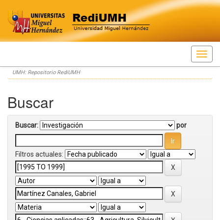
Skip
UMH: Repositorio RediUMH
navigation
Buscar
Buscar:
por
Filtros actuales: