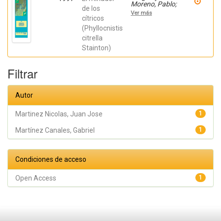
Moreno, Pablo;
de los
Martinez
Ver más
Nicolas, Juan
cítricos
Jose;
(Phyllocnistis
Hernández,
citrella
Francisca;
Martínez
Stainton)
Canales,
Gabriel
Filtrar
Autor
Martinez Nicolas, Juan Jose
1
Martínez Canales, Gabriel
1
Condiciones de acceso
Open Access
1