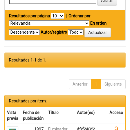
Resultados por página
|
Ordenar por
En orden
Autor/registro
Resultados 1-1 de 1.
Anterior
1
Siguiente
Resultados por ítem:
Vista
Fecha de
Título
Autor(es)
Acceso
previa
publicación
Melgarejo
1997
El minador