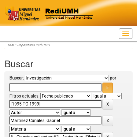
Skip
UMH: Repositorio RediUMH
navigation
Buscar
Buscar:
por
Filtros actuales: