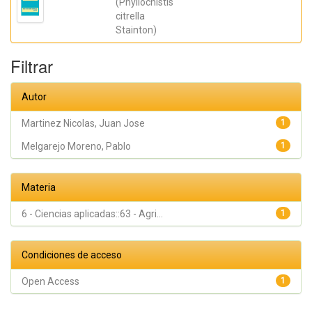
(Phyllocnistis
Hernández,
citrella
Francisca;
Martínez
Stainton)
Canales,
Gabriel
Filtrar
Autor
Martinez Nicolas, Juan Jose
1
Melgarejo Moreno, Pablo
1
Materia
6 - Ciencias aplicadas::63 - Agri...
1
Condiciones de acceso
Open Access
1