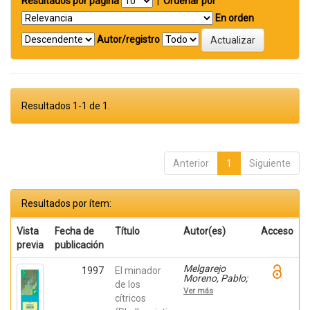
Resultados por página
|
Ordenar por
En orden
Autor/registro
Resultados 1-1 de 1.
Anterior
1
Siguiente
Resultados por ítem:
Vista
Fecha de
Título
Autor(es)
Acceso
previa
publicación
Melgarejo
1997
El minador
Moreno, Pablo;
de los
Martinez
Ver más
Nicolas, Juan
cítricos
Jose;