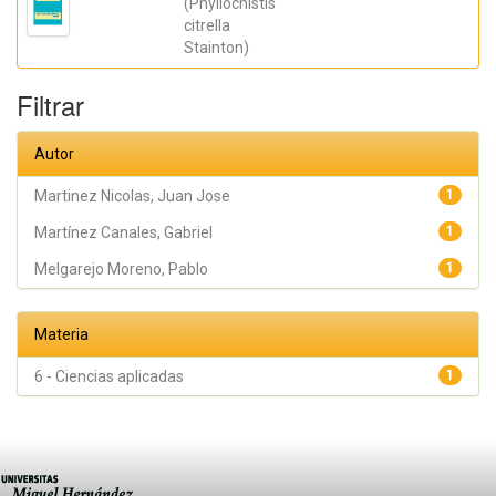
(Phyllocnistis
Hernández,
citrella
Francisca;
Martínez
Stainton)
Canales,
Gabriel
Filtrar
Autor
Martinez Nicolas, Juan Jose
1
Martínez Canales, Gabriel
1
Melgarejo Moreno, Pablo
1
Materia
6 - Ciencias aplicadas
1