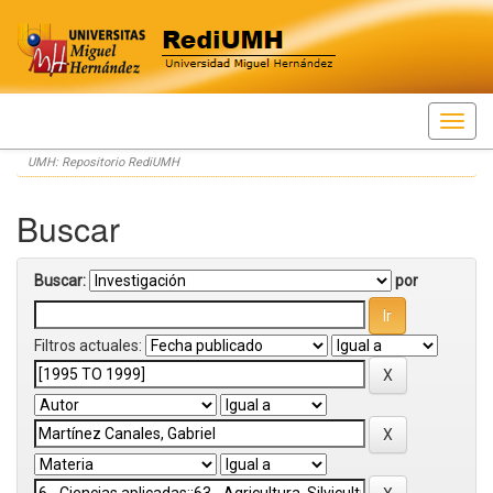
Skip
UMH: Repositorio RediUMH
navigation
Buscar
Buscar:
por
Filtros actuales: