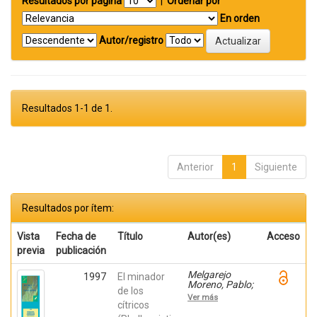
Resultados por página
|
Ordenar por
En orden
Autor/registro
Resultados 1-1 de 1.
Anterior
1
Siguiente
Resultados por ítem:
Vista
Fecha de
Título
Autor(es)
Acceso
previa
publicación
Melgarejo
1997
El minador
Moreno, Pablo;
de los
Martinez
Ver más
Nicolas, Juan
cítricos
Jose;