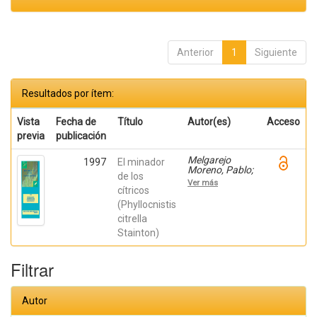
Anterior
1
Siguiente
Resultados por ítem:
Vista
Fecha de
Título
Autor(es)
Acceso
previa
publicación
Melgarejo
1997
El minador
Moreno, Pablo;
de los
Martinez
Ver más
Nicolas, Juan
cítricos
Jose;
(Phyllocnistis
Hernández,
citrella
Francisca;
Martínez
Stainton)
Canales,
Gabriel
Filtrar
Autor