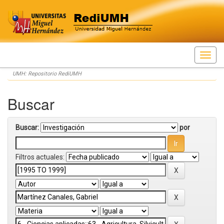
Skip
UMH: Repositorio RediUMH
navigation
Buscar
Buscar:
por
Filtros actuales: