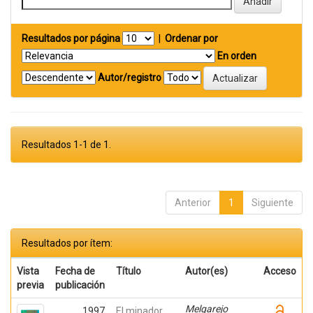
Resultados por página
|
Ordenar por
En orden
Autor/registro
Resultados 1-1 de 1.
Anterior
1
Siguiente
Resultados por ítem:
Vista
Fecha de
Título
Autor(es)
Acceso
previa
publicación
Melgarejo
1997
El minador