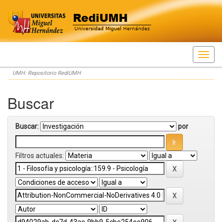
Skip
UMH: Repositorio RediUMH
navigation
Buscar
Buscar:
por
Filtros actuales: