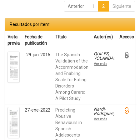
Anterior
1
2
Siguiente
Resultados por ítem:
Vista
Fecha de
Título
Autor(es)
Acceso
previa
publicación
QUILES,
29-jun-2015
The Spanish
YOLANDA;
Validation of the
Quiles
Ver más
Sebastián,
Accommodation
María
and Enabling
José;
Scale for Eating
Pamies-
Aubalat,
Disorders
Lidia;
Among Carers:
Sepulveda
Garcia,
A Pilot Study
Ana Rosa;
Treasure,
Nardi-
27-ene-2022
Predicting
Janet
Rodríguez,
Abusive
Ainara;
Ver más
Pastor-
Behaviours in
Mira,
Spanish
María
Adolescents
Ángeles;
López