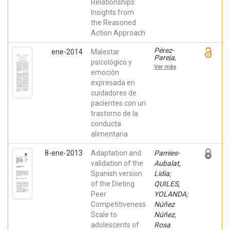
Relationships:
Roig,
Insights from
Sofía;
Pamies-
the Reasoned
Aubalat,
Action Approach
Lidia;
Martínez-
Zaragoza,
Pérez-
ene-2014
Malestar
Fermín;
Pareja,
psicológico y
Ferrer-
Brígida;
Ver más
Perez,
QUILES,
emoción
Victoria A.
YOLANDA;
expresada en
Romero,
cuidadores de
Cristina;
Pamies-
pacientes con un
Aubalat,
trastorno de la
Lidia;
Quiles,
conducta
María
alimentaria
José
8-ene-2013
Adaptation and
Pamies-
validation of the
Aubalat,
Spanish version
Lidia;
of the Dieting
QUILES,
Peer
YOLANDA;
Competitiveness
Núñez
Scale to
Núñez,
adolescents of
Rosa