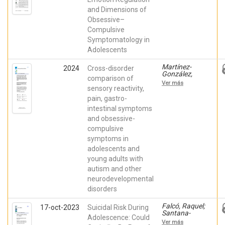
Ehrenreich-
Marzo
and Dimensions of
May, Jill
Campos,
Juan Carlos;
Obsessive–
Falcó, Raquel;
Compulsive
Molina-
Torres,
Symptomatology in
Jonatan;
Adolescents
Cervin, Matti;
Piqueras,
Jose A
Martínez-
2024
Cross-disorder
González,
comparison of
Agustín
Ver más
Ernesto;
sensory reactivity,
Rodríguez-
pain, gastro-
Jiménez,
intestinal symptoms
Tíscar;
Piqueras,
and obsessive-
Jose A;
compulsive
Infante
Cañete, Lidia;
symptoms in
Hidalgo
adolescents and
Berutich,
Silvia; et al.
young adults with
autism and other
neurodevelopmental
disorders
Falcó, Raquel;
17-oct-2023
Suicidal Risk During
Santana-
Adolescence: Could
Monagas,
Ver más