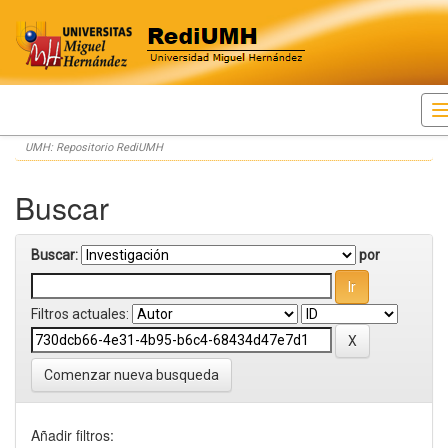
Skip
UMH: Repositorio RediUMH
navigation
Buscar
Buscar:
por
Filtros actuales:
Comenzar nueva busqueda
Añadir filtros: