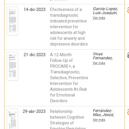
Garcia‑Lopez,
14-dic-2023
Efectiveness of a
Luis‑Joaquin;
transdiagnostic
Jimenez-
Ver más
Vazquez,
indicated preventive
David; Muela-
intervention for
Martinez,
adolescents at high
Jose-Antonio;
Piqueras,
risk for anxiety and
Jose A; et al.
depressive disorders
Vivas
21-dic-2023
A 12‑Month
Fernandez,
Follow‑Up of
Manuel;
Ver más
Garcia‑Lopez,
PROCARE+, a
Luis‑Joaquin;
Transdiagnostic,
Piqueras,
Selective, Preventive
Jose A;
Espinosa
Intervention for
Fernández,
Adolescents At‑Risk
Lourdes;
Muela-
for Emotional
Martinez,
Disorders
Jose-Antonio;
Jimenez-
Vazquez,
Ferrández-
29-abr-2023
Relationship
David;
Mas, Jesús;
between Cognitive
Diaz‑Castela,
Moreno-
Ver más
Maria del
Amador,
Strategies of
Mar;
Beatriz;
Emotion Regulation