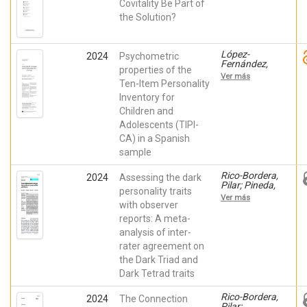
Elisa; Moreno-
Covitality Be Part of
Amador,
the Solution?
Beatriz;
Piqueras,
Jose A;
Marzo
López-
2024
Psychometric
Campos,
Fernández,
properties of the
Juan Carlos
Francisco J.;
Ver más
Pineda, David;
Ten-Item Personality
Rivera-
Inventory for
Riquelme,
Children and
María; Lloret,
Daniel;
Adolescents (TIPI-
Piqueras,
CA) in a Spanish
Jose A
sample
Rico-Bordera,
2024
Assessing the dark
Pilar; Pineda,
personality traits
David; Galán,
Ver más
Manuel;
with observer
Piqueras,
reports: A meta-
Jose A
analysis of inter-
rater agreement on
the Dark Triad and
Dark Tetrad traits
Rico-Bordera,
2024
The Connection
Pilar;