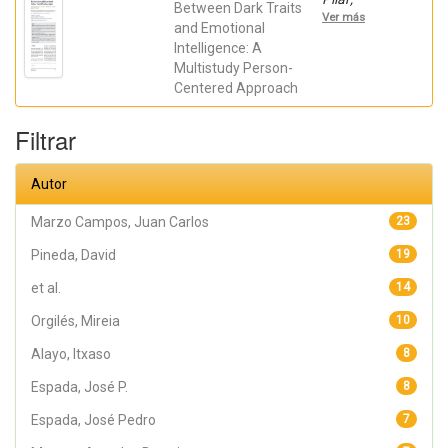
Between Dark Traits
Piqueras,
Ver más
Jose A; Soto-
and Emotional
Sanz,
Intelligence: A
Victoria;
Multistudy Person-
Rodríguez-
Jiménez,
Centered Approach
Tíscar; Marzo
Campos,
Juan Carlos;
Filtrar
Galán,
Manuel;
Pineda, David
Autor
Marzo Campos, Juan Carlos
23
Pineda, David
19
et al.
14
Orgilés, Mireia
10
Alayo, Itxaso
8
Espada, José P.
8
Espada, José Pedro
7