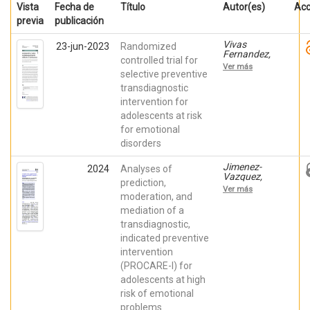
Vista
Fecha de
Título
Autor(es)
Ac
previa
publicación
Vivas
23-jun-2023
Randomized
Fernandez,
controlled trial for
Manuel;
Ver más
Garcia‑Lopez,
selective preventive
Luis‑Joaquin;
transdiagnostic
Piqueras,
intervention for
Jose A;
Muela-
adolescents at risk
Martinez,
for emotional
Jose-Antonio;
Canals,
disorders
Josefa;
Espinosa
Jimenez-
2024
Analyses of
Fernández,
Vazquez,
Lourdes;
prediction,
Davis; Garcia-
Jimenez-
Ver más
Lopez, Luis
moderation, and
Vazquez,
Joaquín;
David;
mediation of a
Piqueras,
Diaz‑Castela,
transdiagnostic,
Jose A;
Maria del
Muela-
indicated preventive
Mar; Morales
Martinez,
Hidalgo,
intervention
Jose-Antonio;
Paula; Rivera,
Espinosa-
(PROCARE-I) for
Maria;
Fernandez,
Ehrenreich-
adolescents at high
Lourdes; et al.
May, Jill
risk of emotional
problems