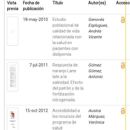
Vista
Fecha de
Título
Autor(es)
Acceso
previa
publicación
18-may-2010
Estudio
Genovés
poblacional de
Esplugues,
calidad de vida
Andrés
relacionada con
Vicente
la salud en
pacientes con
dislipemia
7-jul-2011
Respuesta de
Gómez
naranjo Lane
Gómez,
late a la
Antonio
salinidad. Efecto
del patrón y de la
fertilización
nitrogenada
15-oct-2012
Accesibilidad a
Ausina
los recursos del
Márquez,
programa de
Verónica
salud