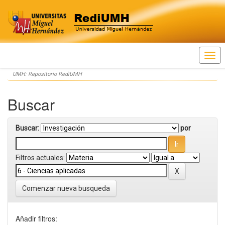
Skip
UMH: Repositorio RediUMH
navigation
Buscar
Buscar:
por
Filtros actuales:
Comenzar nueva busqueda
Añadir filtros: