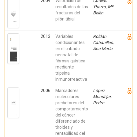
2009
Valoración de
Cutillas
resultados de las
Ybarra, Mª
fracturas del
Belén
pilón tibial
2013
Variables
Roldán
condicionantes
Cabanillas,
en el cribado
Ana María
neonatal de
fibrosis quística
mediante
tripsina
inmunorreactiva
2006
Marcadores
López
moleculares
Mondéjar,
predictores del
Pedro
comportamiento
del cáncer
diferenciado de
tiroides y
rentabilidad del