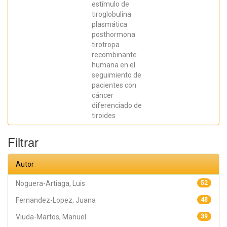
estímulo de
tiroglobulina
plasmática
posthormona
tirotropa
recombinante
humana en el
seguimiento de
pacientes con
cáncer
diferenciado de
tiroides
Filtrar
Autor
Noguera-Artiaga, Luis
52
Fernandez-Lopez, Juana
48
Viuda-Martos, Manuel
39