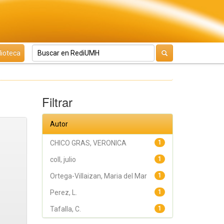
lioteca
Filtrar
Autor
CHICO GRAS, VERONICA
1
coll, julio
1
Ortega-Villaizan, Maria del Mar
1
Perez, L.
1
Tafalla, C.
1