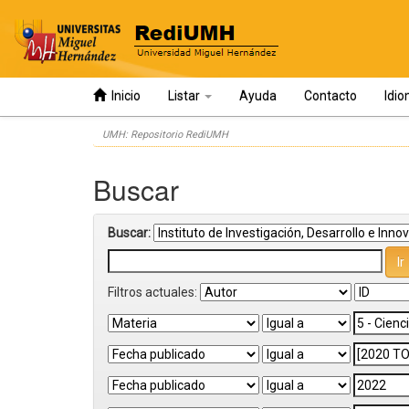
Inicio
Listar
Ayuda
Contacto
Idi
Skip
UMH: Repositorio RediUMH
navigation
Buscar
Buscar:
Filtros actuales: