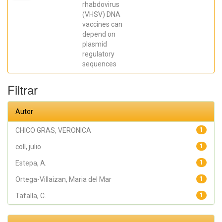
Antonio;
rhabdovirus
Tafalla, C.;
(VHSV) DNA
Perez, L.;
coll, julio;
vaccines can
Estepa, A.
depend on
plasmid
regulatory
sequences
Filtrar
Autor
CHICO GRAS, VERONICA
1
coll, julio
1
Estepa, A.
1
Ortega-Villaizan, Maria del Mar
1
Tafalla, C.
1