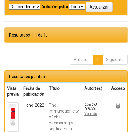
Autor/registro
Resultados 1-1 de 1.
Anterior
1
Siguiente
Resultados por ítem:
Vista
Fecha de
Título
Autor(es)
Acceso
previa
publicación
CHICO
ene-2022
The
GRAS,
immunogenicity
VERONICA;
Ver más
Ortega-
of viral
Villaizan,
haemorragic
Maria del
septicaemia
Mar; Falco,