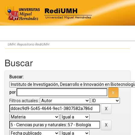
Skip
UMH: Repositorio RediUMH
navigation
Buscar
Buscar:
por
Filtros actuales: