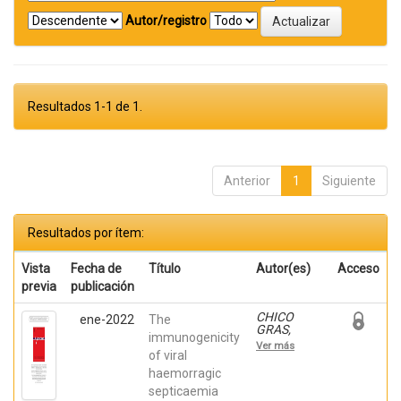
Autor/registro
Resultados 1-1 de 1.
Anterior
1
Siguiente
Resultados por ítem:
Vista
Fecha de
Título
Autor(es)
Acceso
previa
publicación
CHICO
ene-2022
The
GRAS,
immunogenicity
VERONICA;
Ver más
Ortega-
of viral
Villaizan,
haemorragic
Maria del
septicaemia
Mar; Falco,