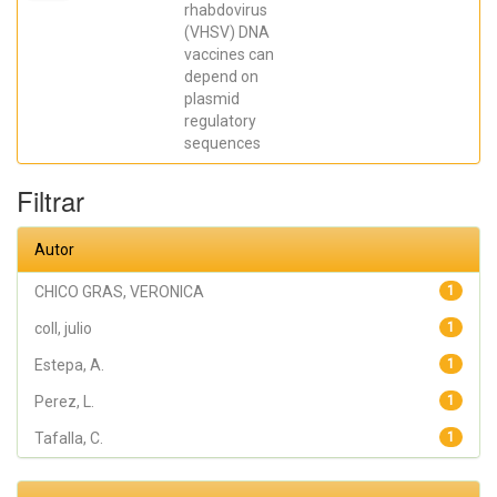
Antonio;
rhabdovirus
Tafalla, C.;
(VHSV) DNA
Perez, L.;
coll, julio;
vaccines can
Estepa, A.
depend on
plasmid
regulatory
sequences
Filtrar
Autor
CHICO GRAS, VERONICA
1
coll, julio
1
Estepa, A.
1
Perez, L.
1
Tafalla, C.
1