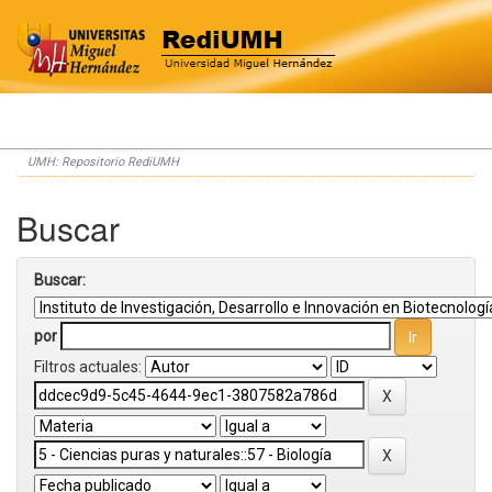
Skip
UMH: Repositorio RediUMH
navigation
Buscar
Buscar:
por
Filtros actuales: