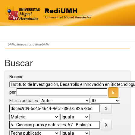
Skip
UMH: Repositorio RediUMH
navigation
Buscar
Buscar:
por
Filtros actuales: