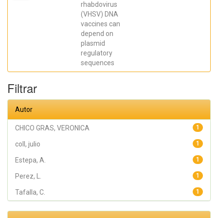
Antonio;
rhabdovirus
Tafalla, C.;
(VHSV) DNA
Perez, L.;
coll, julio;
vaccines can
Estepa, A.
depend on
plasmid
regulatory
sequences
Filtrar
Autor
CHICO GRAS, VERONICA
1
coll, julio
1
Estepa, A.
1
Perez, L.
1
Tafalla, C.
1