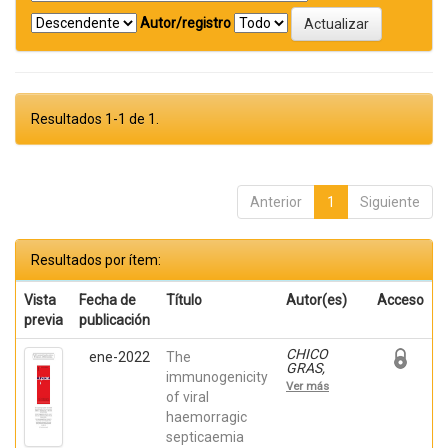
Autor/registro
Resultados 1-1 de 1.
Anterior
1
Siguiente
Resultados por ítem:
Vista
Fecha de
Título
Autor(es)
Acceso
previa
publicación
CHICO
ene-2022
The
GRAS,
immunogenicity
VERONICA;
Ver más
Ortega-
of viral
Villaizan,
haemorragic
Maria del
septicaemia
Mar; Falco,