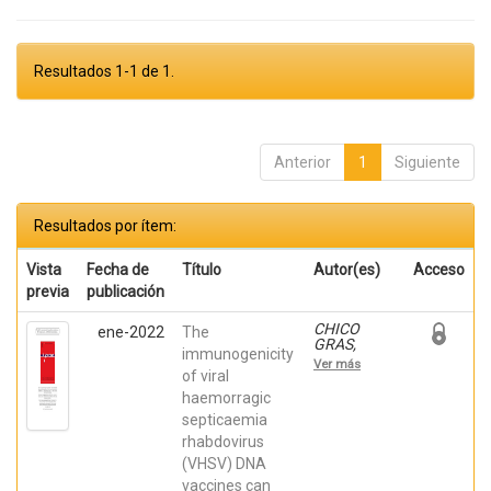
Resultados 1-1 de 1.
Anterior
1
Siguiente
Resultados por ítem:
Vista
Fecha de
Título
Autor(es)
Acceso
previa
publicación
CHICO
ene-2022
The
GRAS,
immunogenicity
VERONICA;
Ver más
Ortega-
of viral
Villaizan,
haemorragic
Maria del
septicaemia
Mar; Falco,
Antonio;
rhabdovirus
Tafalla, C.;
(VHSV) DNA
Perez, L.;
coll, julio;
vaccines can