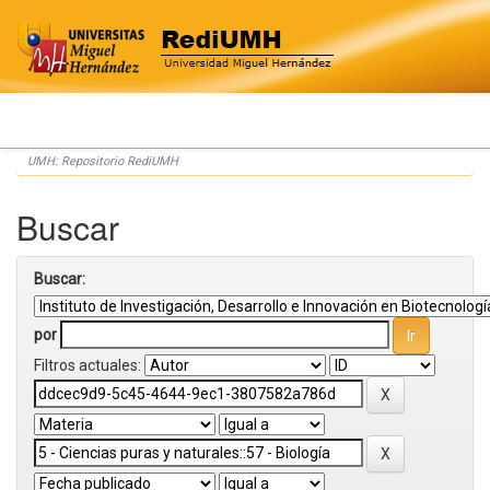
Skip
UMH: Repositorio RediUMH
navigation
Buscar
Buscar:
por
Filtros actuales: